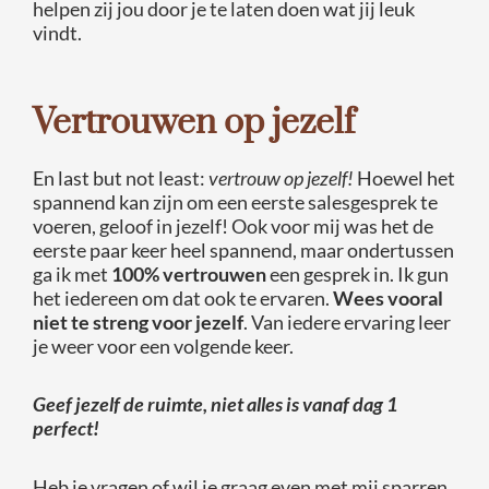
helpen zij jou door je te laten doen wat jij leuk
vindt.
Vertrouwen op jezelf
En last but not least:
vertrouw op jezelf!
Hoewel het
spannend kan zijn om een eerste salesgesprek te
voeren, geloof in jezelf! Ook voor mij was het de
eerste paar keer heel spannend, maar ondertussen
ga ik met
100% vertrouwen
een gesprek in. Ik gun
het iedereen om dat ook te ervaren.
Wees vooral
niet te streng voor jezelf
. Van iedere ervaring leer
je weer voor een volgende keer.
Geef jezelf de ruimte, niet alles is vanaf dag 1
perfect!
Heb je vragen of wil je graag even met mij sparren