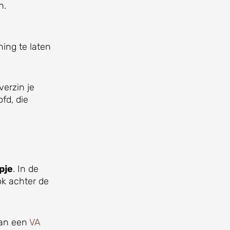
n.
ing te laten
verzin je
fd, die
pje
. In de
ok achter de
lan een
VA