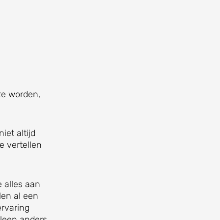
te worden,
niet altijd
e vertellen
e alles aan
len al een
ervaring
lleen anders