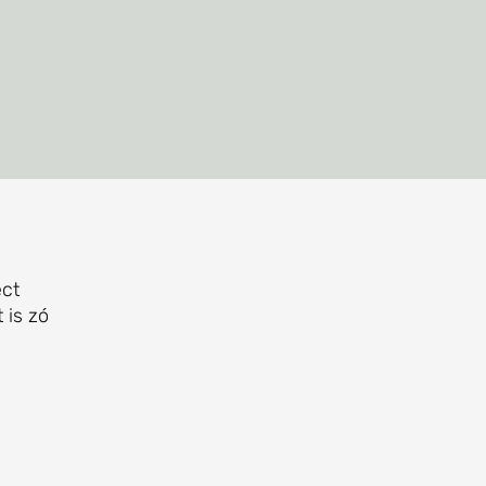
ect
 is zó