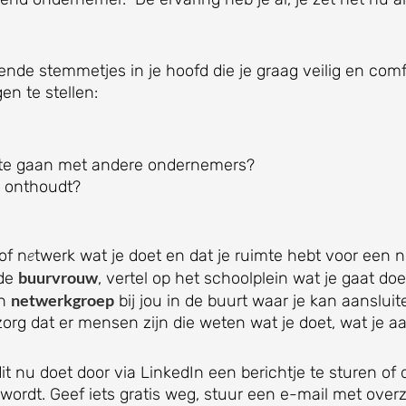
nde stemmetjes in je hoofd die je graag veilig en comf
en te stellen:
k te gaan met andere ondernemers?
je onthoudt?
e
of n
twerk wat je doet en dat je ruimte hebt voor een n
buurvrouw
 de
, vertel op het schoolplein wat je gaat do
netwerkgroep
en
bij jou in de buurt waar je kan aansluit
r zorg dat er mensen zijn die weten wat je doet, wat je a
dit nu doet door via LinkedIn een berichtje te sturen of
wordt. Geef iets gratis weg, stuur een e-mail met overzi