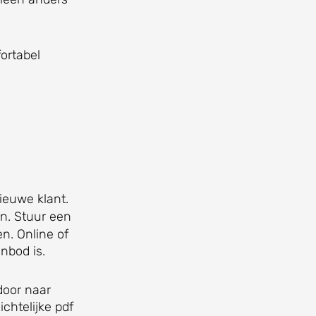
ortabel
ieuwe klant.
en. Stuur een
en. Online of
anbod is.
 door naar
chtelijke pdf