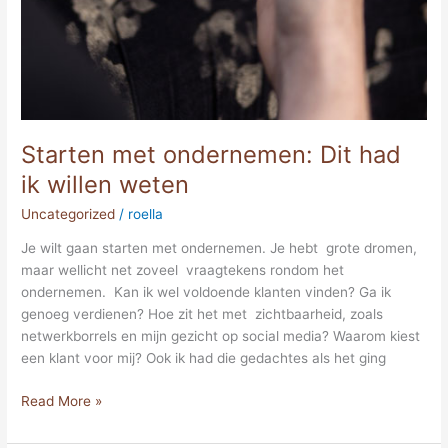
Starten met ondernemen: Dit had
ik willen weten
Uncategorized
/
roella
Je wilt gaan starten met ondernemen. Je hebt grote dromen,
maar wellicht net zoveel vraagtekens rondom het
ondernemen. Kan ik wel voldoende klanten vinden? Ga ik
genoeg verdienen? Hoe zit het met zichtbaarheid, zoals
netwerkborrels en mijn gezicht op social media? Waarom kiest
een klant voor mij? Ook ik had die gedachtes als het ging
Read More »