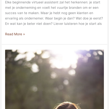
Elke beginnende virtueel assistent zal het herkennen: je start
met je onderneming en voelt het vuurtje branden om er een
succes van te maken. Maar je hebt nog geen klanten en
ervaring als ondernemer. Waar begin je dan? Wat doe je eerst?
En wat kan je beter niet doen? Liever luisteren hoe je start als
Read More »
Vier
tips
om
positief
te
blijven
in
het
ondernemerschap