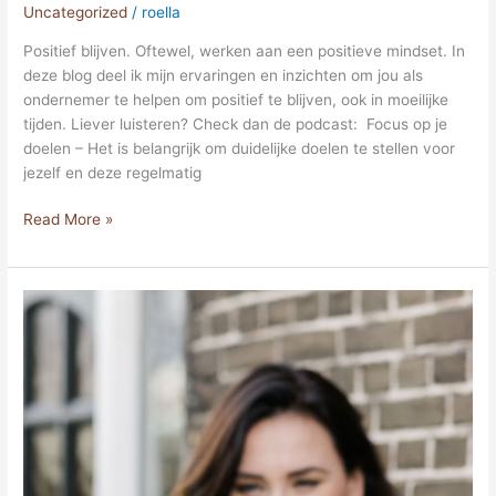
Uncategorized
/
roella
Positief blijven. Oftewel, werken aan een positieve mindset. In
deze blog deel ik mijn ervaringen en inzichten om jou als
ondernemer te helpen om positief te blijven, ook in moeilijke
tijden. Liever luisteren? Check dan de podcast: Focus op je
doelen – Het is belangrijk om duidelijke doelen te stellen voor
jezelf en deze regelmatig
Read More »
Hoe
val
je
op
tussen
alle
virtual
assistants?