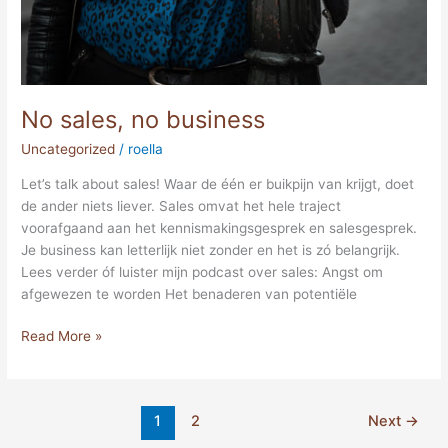
No sales, no business
Uncategorized
/
roella
Let’s talk about sales! Waar de één er buikpijn van krijgt, doet
de ander niets liever. Sales omvat het hele traject
voorafgaand aan het kennismakingsgesprek en salesgesprek.
Je business kan letterlijk niet zonder en het is zó belangrijk.
Lees verder óf luister mijn podcast over sales: Angst om
afgewezen te worden Het benaderen van potentiële
Read More »
1
2
Next
→