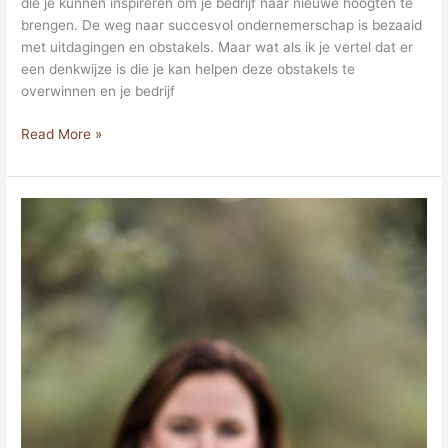
die je kunnen inspireren om je bedrijf naar nieuwe hoogten te
brengen. De weg naar succesvol ondernemerschap is bezaaid
met uitdagingen en obstakels. Maar wat als ik je vertel dat er
een denkwijze is die je kan helpen deze obstakels te
overwinnen en je bedrijf
Read More »
Zo
start
je
als
virtual
assistant