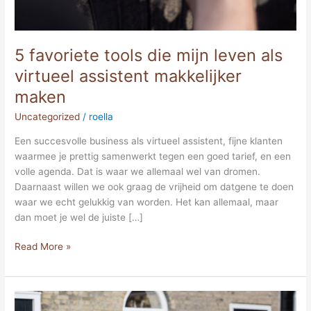
5 favoriete tools die mijn leven als
virtueel assistent makkelijker
maken
Uncategorized
/
roella
Een succesvolle business als virtueel assistent, fijne klanten
waarmee je prettig samenwerkt tegen een goed tarief, en een
volle agenda. Dat is waar we allemaal wel van dromen.
Daarnaast willen we ook graag de vrijheid om datgene te doen
waar we echt gelukkig van worden. Het kan allemaal, maar
dan moet je wel de juiste […]
Read More »
Dit