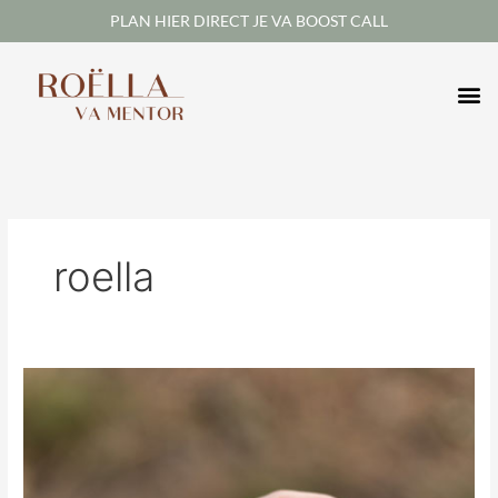
Skip
PLAN HIER DIRECT JE VA BOOST CALL
to
content
roella
5
favoriete
tools
die
mijn